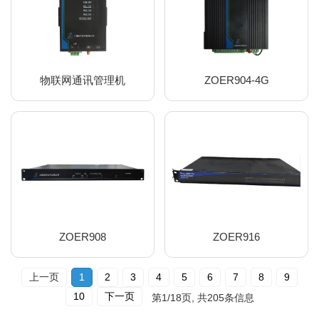
物联网通讯管理机
ZOER904-4G
ZOER908
ZOER916
上一页
1
2
3
4
5
6
7
8
9
10
下一页
第
1/18
页, 共
205
条信息